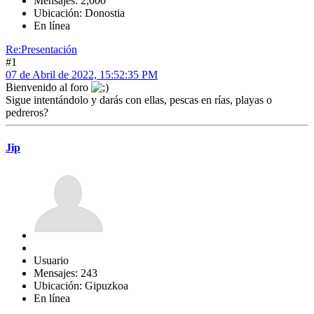
Mensajes: 2,000
Ubicación: Donostia
En línea
Re:Presentación
#1
07 de Abril de 2022, 15:52:35 PM
Bienvenido al foro
Sigue intentándolo y darás con ellas, pescas en rías, playas o
pedreros?
Jip
Usuario
Mensajes: 243
Ubicación: Gipuzkoa
En línea