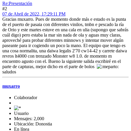
Re:Presentación
#2
07 de Abril de 2022, 17:29:11 PM
Gracias muxarro. Pues de momento donde más e estado es la punta
de el puerto de pasaia con diferentes vinilos, tmbn e pescado la ría
de Orio y este martes estuve en una cala en ulia (supongo que sabrás
cuál digo) pero estaba la mar sin nada de ola y aguas muy claras,
aproveché para probar diferentes minnows y intentar mover algún
paseante para ir cogiendo un poco la mano. El equipo que tengo es
una cosa normalita, una daiwa legalis 2'70 cw14-42 y carrete daiwa
revros lt4000 con trenzado Monster w8 1.0. de momento m
encuentro agusto con el. Bueno la siguiente salida escribiré en el
parte de capturas, mejor dicho en el parte de bolos
saludos
muxarro
Colaborador
Usuario
Mensajes: 2,000
Ubicación: Donostia
En línea