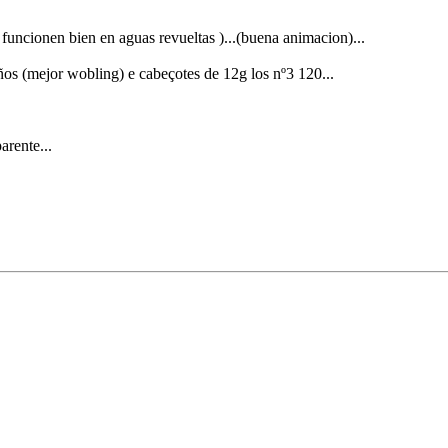
 funcionen bien en aguas revueltas )...(buena animacion)...
s (mejor wobling) e cabeçotes de 12g los nº3 120...
arente...