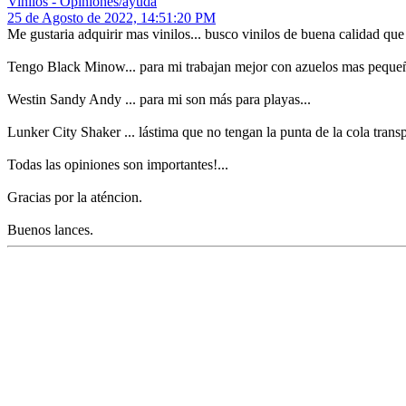
Vinilos - Opiniones/ayuda
25 de Agosto de 2022, 14:51:20 PM
Me gustaria adquirir mas vinilos... busco vinilos de buena calidad que
Tengo Black Minow... para mi trabajan mejor con azuelos mas pequeño
Westin Sandy Andy ... para mi son más para playas...
Lunker City Shaker ... lástima que no tengan la punta de la cola transp
Todas las opiniones son importantes!...
Gracias por la aténcion.
Buenos lances.