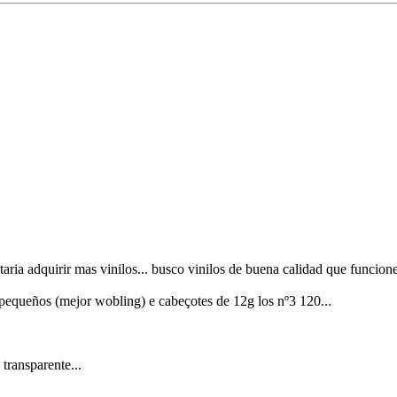
aria adquirir mas vinilos... busco vinilos de buena calidad que funcione
pequeños (mejor wobling) e cabeçotes de 12g los nº3 120...
transparente...