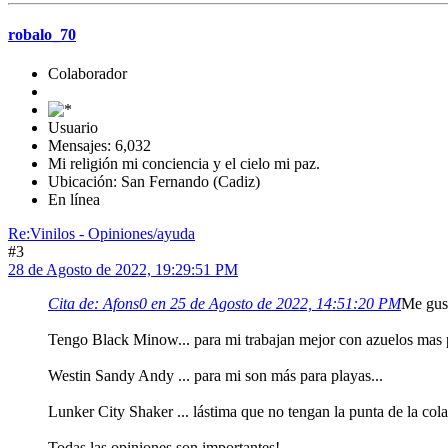
robalo_70
Colaborador
Usuario
Mensajes: 6,032
Mi religión mi conciencia y el cielo mi paz.
Ubicación: San Fernando (Cadiz)
En línea
Re:Vinilos - Opiniones/ayuda
#3
28 de Agosto de 2022, 19:29:51 PM
Cita de: Afons0 en 25 de Agosto de 2022, 14:51:20 PM
Me gust
Tengo Black Minow... para mi trabajan mejor con azuelos mas 
Westin Sandy Andy ... para mi son más para playas...
Lunker City Shaker ... lástima que no tengan la punta de la cola 
Todas las opiniones son importantes!...