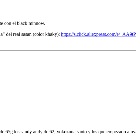
te con el black minnow.
a" del real sasan (color khaky):
https://s.click.aliexpress.com/e/_AA9
de 65g los sandy andy de 62, yokozuna santo y los que empezado a usar