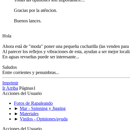
Gracias por la aténcion.
Buenos lances.
Hola
Ahora está de "moda" poner una pequeña cucharilla (las venden para ell
Al parecer los reflejos y vibraciones de esta, ayudan a ser mejor local
En aguas revueltas puede ser interesante...
Saludos
Entre corrientes y penumbras...
Imprimir
Ir Arriba
Páginas
1
Acciones del Usuario
Foros de Rapaleando
►
Mar - Spinning y Jigging
►
Materiales
►
Vinilos - Opiniones/ayuda
Acciones del Usuario