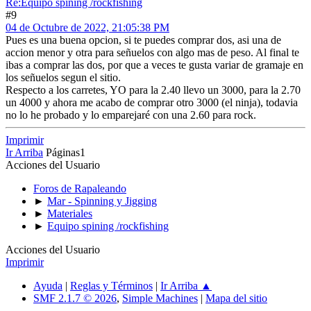
Re:Equipo spining /rockfishing
#9
04 de Octubre de 2022, 21:05:38 PM
Pues es una buena opcion, si te puedes comprar dos, asi una de
accion menor y otra para señuelos con algo mas de peso. Al final te
ibas a comprar las dos, por que a veces te gusta variar de gramaje en
los señuelos segun el sitio.
Respecto a los carretes, YO para la 2.40 llevo un 3000, para la 2.70
un 4000 y ahora me acabo de comprar otro 3000 (el ninja), todavia
no lo he probado y lo emparejaré con una 2.60 para rock.
Imprimir
Ir Arriba
Páginas
1
Acciones del Usuario
Foros de Rapaleando
►
Mar - Spinning y Jigging
►
Materiales
►
Equipo spining /rockfishing
Acciones del Usuario
Imprimir
Ayuda
|
Reglas y Términos
|
Ir Arriba ▲
SMF 2.1.7 © 2026
,
Simple Machines
|
Mapa del sitio