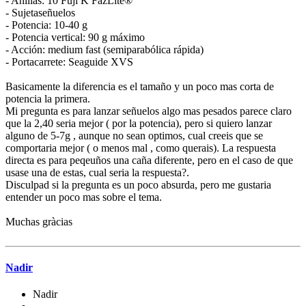
- Anillas: 10 Fuji K FazLite®
- Sujetaseñuelos
- Potencia: 10-40 g
- Potencia vertical: 90 g máximo
- Acción: medium fast (semiparabólica rápida)
- Portacarrete: Seaguide XVS
Basicamente la diferencia es el tamaño y un poco mas corta de
potencia la primera.
Mi pregunta es para lanzar señuelos algo mas pesados parece claro
que la 2,40 seria mejor ( por la potencia), pero si quiero lanzar
alguno de 5-7g , aunque no sean optimos, cual creeis que se
comportaria mejor ( o menos mal , como querais). La respuesta
directa es para peqeuños una caña diferente, pero en el caso de que
usase una de estas, cual seria la respuesta?.
Disculpad si la pregunta es un poco absurda, pero me gustaria
entender un poco mas sobre el tema.
Muchas gràcias
Nadir
Nadir