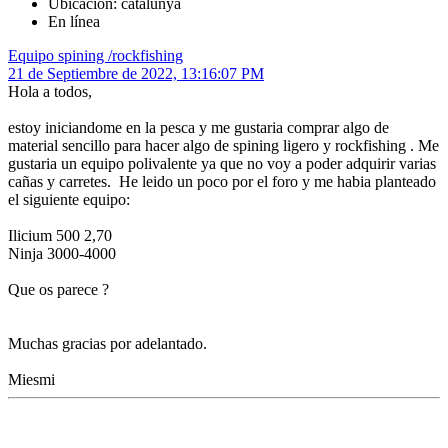
Ubicación: catalunya
En línea
Equipo spining /rockfishing
21 de Septiembre de 2022, 13:16:07 PM
Hola a todos,
estoy iniciandome en la pesca y me gustaria comprar algo de
material sencillo para hacer algo de spining ligero y rockfishing . Me
gustaria un equipo polivalente ya que no voy a poder adquirir varias
cañas y carretes. He leido un poco por el foro y me habia planteado
el siguiente equipo:
Ilicium 500 2,70
Ninja 3000-4000
Que os parece ?
Muchas gracias por adelantado.
Miesmi