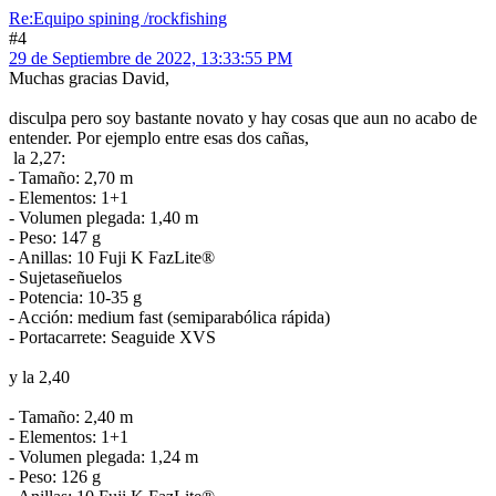
Re:Equipo spining /rockfishing
#4
29 de Septiembre de 2022, 13:33:55 PM
Muchas gracias David,
disculpa pero soy bastante novato y hay cosas que aun no acabo de
entender. Por ejemplo entre esas dos cañas,
la 2,27:
- Tamaño: 2,70 m
- Elementos: 1+1
- Volumen plegada: 1,40 m
- Peso: 147 g
- Anillas: 10 Fuji K FazLite®
- Sujetaseñuelos
- Potencia: 10-35 g
- Acción: medium fast (semiparabólica rápida)
- Portacarrete: Seaguide XVS
y la 2,40
- Tamaño: 2,40 m
- Elementos: 1+1
- Volumen plegada: 1,24 m
- Peso: 126 g