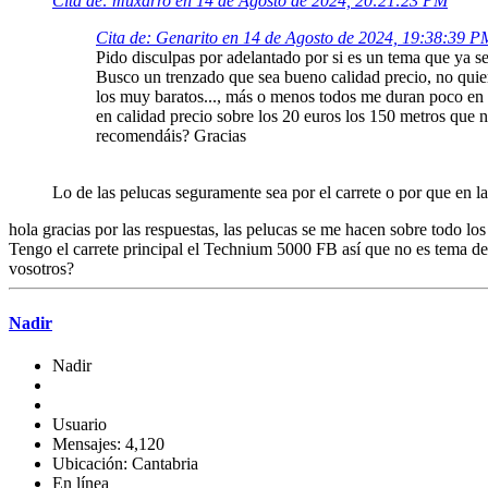
Cita de: muxarro en 14 de Agosto de 2024, 20:21:23 PM
Cita de: Genarito en 14 de Agosto de 2024, 19:38:39 P
Pido disculpas por adelantado por si es un tema que ya 
Busco un trenzado que sea bueno calidad precio, no quier
los muy baratos..., más o menos todos me duran poco en g
en calidad precio sobre los 20 euros los 150 metros que 
recomendáis? Gracias
Lo de las pelucas seguramente sea por el carrete o por que en la
hola gracias por las respuestas, las pelucas se me hacen sobre todo lo
Tengo el carrete principal el Technium 5000 FB así que no es tema de
vosotros?
Nadir
Nadir
Usuario
Mensajes: 4,120
Ubicación: Cantabria
En línea