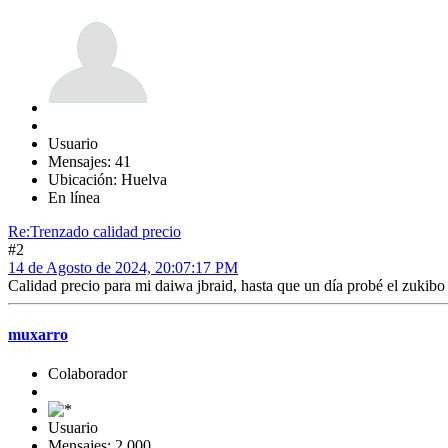
Usuario
Mensajes: 41
Ubicación: Huelva
En línea
Re:Trenzado calidad precio
#2
14 de Agosto de 2024, 20:07:17 PM
Calidad precio para mi daiwa jbraid, hasta que un día probé el zukibo
muxarro
Colaborador
Usuario
Mensajes: 2,000