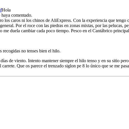
M
Hola
se haya comentado.
o los caros ni los chinos de AliExpress. Con la experiencia que tengo 
eneral. Por el roce con las piedras en zonas mixtas, por las pelucas, p
no me duela cambiar cada poco tiempo. Pesco en el Cantábrico principa
s recogidas no tenses bien el hilo.
s días de viento. Intento mantener siempre el hilo tenso y en su sitio p
l carrete. Que os parece el trenzado siglon pe 8 lo único que se me pa