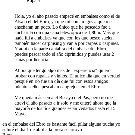
Rapala
Hola, yo el año pasado empecé en embalses como el de
Alsa o el del Ebro, ya que fui con amigos a que me
enseñaran un poco. Lo único que he pescado fue a
cucharilla con una caña telescópica de 1,80m. Más que
nada fui a embalses ya que con los que pesco suelen
también hacer carphising y van a por carpas o carpines.
Y aquí en la parte cantabra del embalse del Ebro,
puedes pescar todo el año ciprinidos y puedes usar 2
cañas por licencia.
Ahora que tengo algo más de "experiencia" quiero
probar con rapalas y vinilos. El único día que en verdad
pesqué en río fue un día que fui con estos amigos
mientras ellos pescaban cangrejos, en el Ebro.
Me queda más cerca el Besaya o el Pas, pero no me
atreví el año pasado a ir solo y me enteré ahora que la
mayoría de los ríos grandes están vedados hasta el 15
Mayo.
en el embalse del Ebro es bastante fácil pillar alguna trucha yo
subiré el día 1 de abril a la presa se arroyo
Rapala