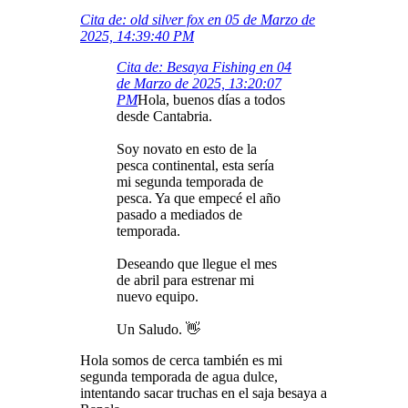
Cita de: old silver fox en 05 de Marzo de
2025, 14:39:40 PM
Cita de: Besaya Fishing en 04
de Marzo de 2025, 13:20:07
PM
Hola, buenos días a todos
desde Cantabria.
Soy novato en esto de la
pesca continental, esta sería
mi segunda temporada de
pesca. Ya que empecé el año
pasado a mediados de
temporada.
Deseando que llegue el mes
de abril para estrenar mi
nuevo equipo.
Un Saludo. 👋
Hola somos de cerca también es mi
segunda temporada de agua dulce,
intentando sacar truchas en el saja besaya a