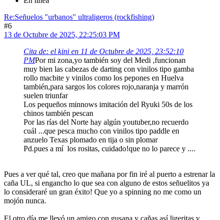
En línea
Re:Señuelos "urbanos" ultraligeros (rockfishing)
#6
13 de Octubre de 2025, 22:25:03 PM
Cita de: el kini en 11 de Octubre de 2025, 23:52:10
PM
Por mi zona,yo también soy del Medi ,funcionan
muy bien las cabezas de darting con vinilos tipo gamba
rollo macbite y vinilos como los pepones en Huelva
también,para sargos los colores rojo,naranja y marrón
suelen triunfar
Los pequeños minnows imitación del Ryuki 50s de los
chinos también pescan
Por las rías del Norte hay algún youtuber,no recuerdo
cuál ...que pesca mucho con vinilos tipo paddle en
anzuelo Texas plomado en tija o sin plomar
Pd.pues a mí los rositas, cuidado!que no lo parece y ....
Pues a ver qué tal, creo que mañana por fin iré al puerto a estrenar la
caña UL, si engancho lo que sea con alguno de estos señuelitos ya
lo consideraré un gran éxito! Que yo a spinning no me como un
mojón nunca.
El otro día me llevó un amigo con gusana y cañas así ligeritas y