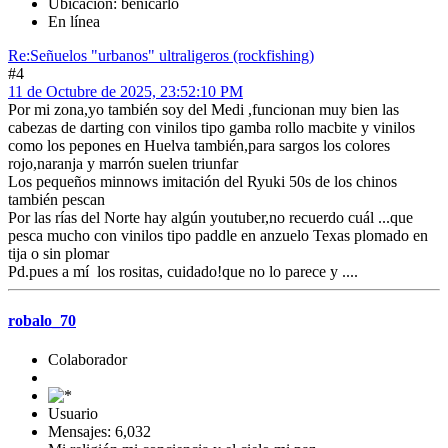
Ubicación: benicarló
En línea
Re:Señuelos "urbanos" ultraligeros (rockfishing)
#4
11 de Octubre de 2025, 23:52:10 PM
Por mi zona,yo también soy del Medi ,funcionan muy bien las
cabezas de darting con vinilos tipo gamba rollo macbite y vinilos
como los pepones en Huelva también,para sargos los colores
rojo,naranja y marrón suelen triunfar
Los pequeños minnows imitación del Ryuki 50s de los chinos
también pescan
Por las rías del Norte hay algún youtuber,no recuerdo cuál ...que
pesca mucho con vinilos tipo paddle en anzuelo Texas plomado en
tija o sin plomar
Pd.pues a mí los rositas, cuidado!que no lo parece y ....
robalo_70
Colaborador
Usuario
Mensajes: 6,032