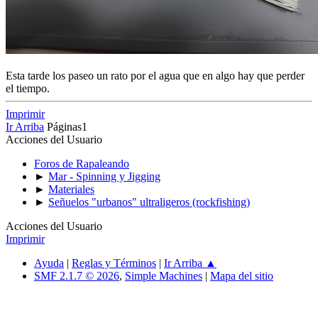
Esta tarde los paseo un rato por el agua que en algo hay que perder
el tiempo.
Imprimir
Ir Arriba
Páginas
1
Acciones del Usuario
Foros de Rapaleando
►
Mar - Spinning y Jigging
►
Materiales
►
Señuelos "urbanos" ultraligeros (rockfishing)
Acciones del Usuario
Imprimir
Ayuda
|
Reglas y Términos
|
Ir Arriba ▲
SMF 2.1.7 © 2026
,
Simple Machines
|
Mapa del sitio