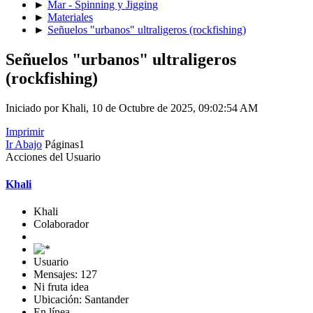
►
Mar - Spinning y Jigging
►
Materiales
►
Señuelos "urbanos" ultraligeros (rockfishing)
Señuelos "urbanos" ultraligeros
(rockfishing)
Iniciado por Khali, 10 de Octubre de 2025, 09:02:54 AM
Imprimir
Ir Abajo
Páginas
1
Acciones del Usuario
Khali
Khali
Colaborador
Usuario
Mensajes: 127
Ni fruta idea
Ubicación: Santander
En línea