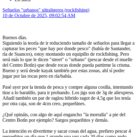
Señuelos "urbanos" ultraligeros (rockfishing)
10 de Octubre de 2025, 09:02:54 AM
Buenos días.
Siguiendo la teoría de ir reduciendo tamaño de señuelos para llegar a
capturar los peces "que hay por donde pesco" (bahía de Santander,
ría de Suances), estoy montando un equipillo de rockfishing. Pero
será más lo que le dicen "street" o "urbano" (pescar desde el muelle
del Centro Botín) que desde rocas donde pueda partirme la crisma.
Bueno y será desde kayak también por estas zonas, ahí sí podre
jugar por las rocas pero en ría/bahía.
Pasé ayer por la tienda de pesca y compre alguna cosilla, intentando
tirar a lo baratillo, para ir probando. Los jigs son de 3g de aliexpress.
Añadí también un par de raglou hibrido ragot de 4,5g que los tenía
por otra caja, son de 4cm creo, pequeñines.
¿Qué opináis, con algo de aquí engancho "la morralla" a pie del
Centro Botín por ejemplo? Sargos pequeñitos y demás.
La intención es divertirme y sacar cosas del agua, prefiero pescar 4
pequeñitos un día que 1 grande una vez cada 20 días como ando