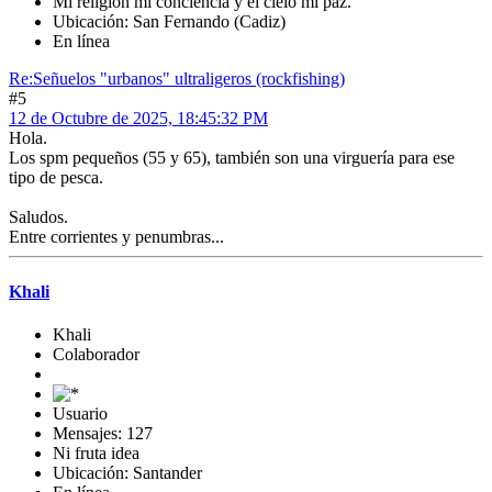
Mi religión mi conciencia y el cielo mi paz.
Ubicación: San Fernando (Cadiz)
En línea
Re:Señuelos "urbanos" ultraligeros (rockfishing)
#5
12 de Octubre de 2025, 18:45:32 PM
Hola.
Los spm pequeños (55 y 65), también son una virguería para ese
tipo de pesca.
Saludos.
Entre corrientes y penumbras...
Khali
Khali
Colaborador
Usuario
Mensajes: 127
Ni fruta idea
Ubicación: Santander