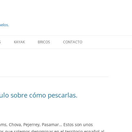
uelos.
S
KAYAK
BRICOS
CONTACTO
culo sobre cómo pescarlas.
hams, Chova, Pejerrey, Pasamar… Estos son unos
s que solemos denominar en el territorio español al