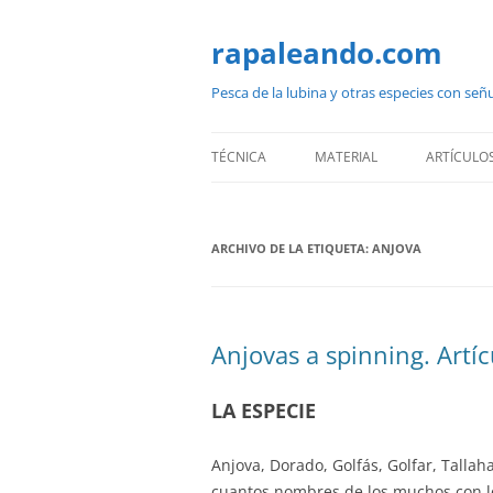
Saltar
al
contenido
rapaleando.com
Pesca de la lubina y otras especies con señ
TÉCNICA
MATERIAL
ARTÍCULO
ARCHIVO DE LA ETIQUETA:
ANJOVA
Anjovas a spinning. Artí
LA ESPECIE
Anjova, Dorado, Golfás, Golfar, Talla
cuantos nombres de los muchos con lo