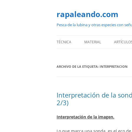
Saltar
al
contenido
rapaleando.com
Pesca de la lubina y otras especies con señ
TÉCNICA
MATERIAL
ARTÍCULO
ARCHIVO DE LA ETIQUETA:
INTERPRETACION
Interpretación de la son
2/3)
Interpretación de la imagen.
Lo que marca una sonda, es el eco de 