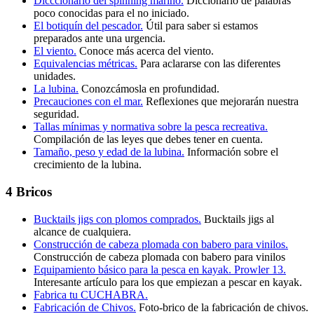
Dicccionario del spinning marino.
Diccionario de palabras
poco conocidas para el no iniciado.
El botiquín del pescador.
Útil para saber si estamos
preparados ante una urgencia.
El viento.
Conoce más acerca del viento.
Equivalencias métricas.
Para aclararse con las diferentes
unidades.
La lubina.
Conozcámosla en profundidad.
Precauciones con el mar.
Reflexiones que mejorarán nuestra
seguridad.
Tallas mínimas y normativa sobre la pesca recreativa.
Compilación de las leyes que debes tener en cuenta.
Tamaño, peso y edad de la lubina.
Información sobre el
crecimiento de la lubina.
4 Bricos
Bucktails jigs con plomos comprados.
Bucktails jigs al
alcance de cualquiera.
Construcción de cabeza plomada con babero para vinilos.
Construcción de cabeza plomada con babero para vinilos
Equipamiento básico para la pesca en kayak. Prowler 13.
Interesante artículo para los que empiezan a pescar en kayak.
Fabrica tu CUCHABRA.
Fabricación de Chivos.
Foto-brico de la fabricación de chivos.