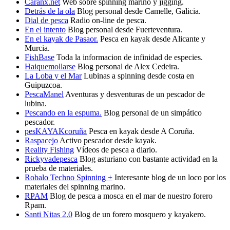
Caranx.net
Web sobre spinning marino y jigging.
Detrás de la ola
Blog personal desde Camelle, Galicia.
Dial de pesca
Radio on-line de pesca.
En el intento
Blog personal desde Fuerteventura.
En el kayak de Pasaor.
Pesca en kayak desde Alicante y
Murcia.
FishBase
Toda la informacion de infinidad de especies.
Haiquemollarse
Blog personal de Alex Cedeira.
La Loba y el Mar
Lubinas a spinning desde costa en
Guipuzcoa.
PescaManel
Aventuras y desventuras de un pescador de
lubina.
Pescando en la espuma.
Blog personal de un simpático
pescador.
pesKAYAKcoruña
Pesca en kayak desde A Coruña.
Raspacejo
Activo pescador desde kayak.
Reality Fishing
Vídeos de pesca a diario.
Rickyvadepesca
Blog asturiano con bastante actividad en la
prueba de materiales.
Robalo Techno Spinning +
Interesante blog de un loco por los
materiales del spinning marino.
RPAM
Blog de pesca a mosca en el mar de nuestro forero
Rpam.
Santi Nitas 2.0
Blog de un forero mosquero y kayakero.