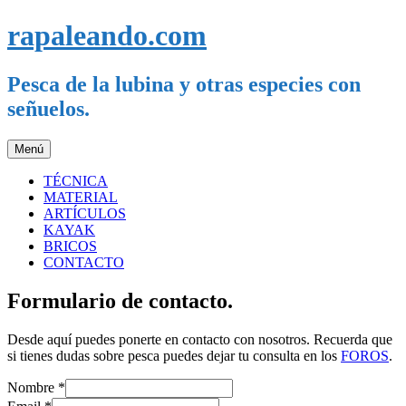
Saltar
rapaleando.com
al
contenido
Pesca de la lubina y otras especies con
señuelos.
Menú
TÉCNICA
MATERIAL
ARTÍCULOS
KAYAK
BRICOS
CONTACTO
Formulario de contacto.
Desde aquí puedes ponerte en contacto con nosotros. Recuerda que
si tienes dudas sobre pesca puedes dejar tu consulta en los
FOROS
.
Nombre
*