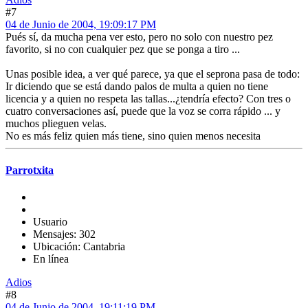
#7
04 de Junio de 2004, 19:09:17 PM
Pués sí, da mucha pena ver esto, pero no solo con nuestro pez
favorito, si no con cualquier pez que se ponga a tiro ...
Unas posible idea, a ver qué parece, ya que el seprona pasa de todo:
Ir diciendo que se está dando palos de multa a quien no tiene
licencia y a quien no respeta las tallas...¿tendría efecto? Con tres o
cuatro conversaciones así, puede que la voz se corra rápido ... y
muchos plieguen velas.
No es más feliz quien más tiene, sino quien menos necesita
Parrotxita
Usuario
Mensajes: 302
Ubicación: Cantabria
En línea
Adios
#8
04 de Junio de 2004, 19:11:19 PM