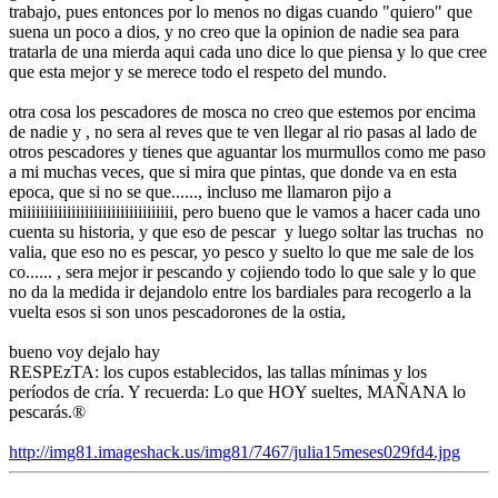
trabajo, pues entonces por lo menos no digas cuando "quiero" que
suena un poco a dios, y no creo que la opinion de nadie sea para
tratarla de una mierda aqui cada uno dice lo que piensa y lo que cree
que esta mejor y se merece todo el respeto del mundo.
otra cosa los pescadores de mosca no creo que estemos por encima
de nadie y , no sera al reves que te ven llegar al rio pasas al lado de
otros pescadores y tienes que aguantar los murmullos como me paso
a mi muchas veces, que si mira que pintas, que donde va en esta
epoca, que si no se que......, incluso me llamaron pijo a
miiiiiiiiiiiiiiiiiiiiiiiiiiiiiiiiii, pero bueno que le vamos a hacer cada uno
cuenta su historia, y que eso de pescar y luego soltar las truchas no
valia, que eso no es pescar, yo pesco y suelto lo que me sale de los
co...... , sera mejor ir pescando y cojiendo todo lo que sale y lo que
no da la medida ir dejandolo entre los bardiales para recogerlo a la
vuelta esos si son unos pescadorones de la ostia,
bueno voy dejalo hay
RESPEzTA: los cupos establecidos, las tallas mínimas y los
períodos de cría. Y recuerda: Lo que HOY sueltes, MAÑANA lo
pescarás.®
http://img81.imageshack.us/img81/7467/julia15meses029fd4.jpg