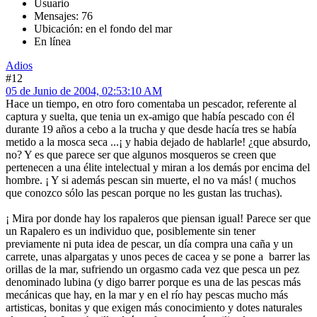
Usuario
Mensajes: 76
Ubicación: en el fondo del mar
En línea
Adios
#12
05 de Junio de 2004, 02:53:10 AM
Hace un tiempo, en otro foro comentaba un pescador, referente al
captura y suelta, que tenia un ex-amigo que había pescado con él
durante 19 años a cebo a la trucha y que desde hacía tres se había
metido a la mosca seca ...¡ y habia dejado de hablarle! ¿que absurdo,
no? Y es que parece ser que algunos mosqueros se creen que
pertenecen a una élite intelectual y miran a los demás por encima del
hombre. ¡ Y si además pescan sin muerte, el no va más! ( muchos
que conozco sólo las pescan porque no les gustan las truchas).
¡ Mira por donde hay los rapaleros que piensan igual! Parece ser que
un Rapalero es un individuo que, posiblemente sin tener
previamente ni puta idea de pescar, un día compra una caña y un
carrete, unas alpargatas y unos peces de cacea y se pone a barrer las
orillas de la mar, sufriendo un orgasmo cada vez que pesca un pez
denominado lubina (y digo barrer porque es una de las pescas más
mecánicas que hay, en la mar y en el río hay pescas mucho más
artisticas, bonitas y que exigen más conocimiento y dotes naturales