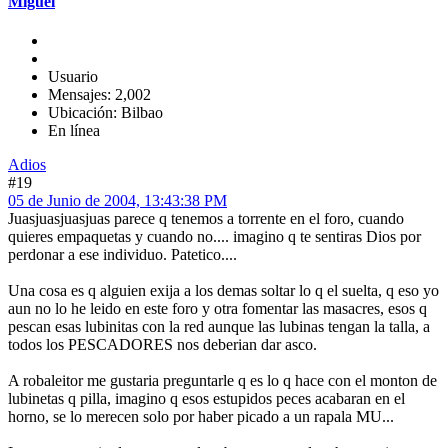
Miguel
Usuario
Mensajes: 2,002
Ubicación: Bilbao
En línea
Adios
#19
05 de Junio de 2004, 13:43:38 PM
Juasjuasjuasjuas parece q tenemos a torrente en el foro, cuando
quieres empaquetas y cuando no.... imagino q te sentiras Dios por
perdonar a ese individuo. Patetico....
Una cosa es q alguien exija a los demas soltar lo q el suelta, q eso yo
aun no lo he leido en este foro y otra fomentar las masacres, esos q
pescan esas lubinitas con la red aunque las lubinas tengan la talla, a
todos los PESCADORES nos deberian dar asco.
A robaleitor me gustaria preguntarle q es lo q hace con el monton de
lubinetas q pilla, imagino q esos estupidos peces acabaran en el
horno, se lo merecen solo por haber picado a un rapala MU...