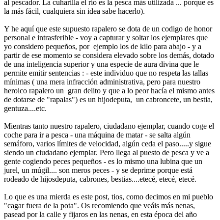
al pescador. La cuharilla el río es la pesca más utilizada ... porque es
la más fácil, cualquiera sin idea sabe hacerlo).
Y he aquí que este supuesto rapalero se dota de un codigo de honor
personal e intrasferible - voy a capturar y soltar los ejemplares que
yo considero pequeños, por ejemplo los de kilo para abajo - y a
partir de ese momento se considera elevado sobre los demás, dotado
de una inteligencia superior y una especie de aura divina que le
permite emitir sentencias : - este individuo que no respeta las tallas
mínimas ( una mera infracción administrativa, pero para nuestro
heroico rapalero un gran delito y que a lo peor hacía el mismo antes
de dotarse de "rapalas") es un hijodeputa, un cabroncete, un bestia,
gentuza....etc.
Mientras tanto nuestro rapalero, ciudadano ejemplar, cuando coge el
coche para ir a pesca - una máquina de matar - se salta algún
semáforo, varios límites de velocidad, algún ceda el paso.....y sigue
siendo un ciudadano ejemplar. Pero llega al puesto de pesca y ve a
gente cogiendo peces pequeños - es lo mismo una lubina que un
jurel, un múgil.... son meros peces - y se deprime porque está
rodeado de hijosdeputa, cabrones, bestias....etecé, etecé, etecé.
Lo que es una mierda es este post, tios, como decimos en mi pueblo
"cagar fuera de la pota". Os recomiendo que veáis más nenas,
pasead por la calle y fijaros en las nenas, en esta época del año