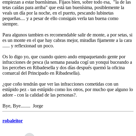
empiezan a estar buenísimas. Fijaos bien, sobre todo esa, "la de las
tetas caídas para arriba" que está tan buenísima, posiblemente la
veaís un día por la noche, en el puerto, pescando lubinetas
pequeñas.... y a pesar de ello consigais verla tan buena como
siempre.
Para algunos tambien es recomendable salir de monte, a por setas, si
es un monte en el que hay cabras mejor, miradlas fijamente a la cara
...... y reflexionad un poco.
Os lo digo yo, que cuando quiero ando empaquetando gente por
infracciones de pesca (la semana pasada cogí un yonqui buceando a
los percebes en Ribadesella y dos días después quemó la oficina
comarcal del Principado en Ribadesella).
¿que coño tendrán que ver las infracciones cometidas con un
estúpido pez - tan estúpido como los otros, por mucho que alguno lo
adore - con la calidad de las personas?.
Bye, Bye........ Jorge
robaleitor