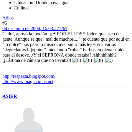
Ubicación: Donde haya agua
En línea
Adios
#5
04 de Junio de 2004, 16:03:27 PM
Caduf, apoyo la moción. ¡¡A POR ELLOS!! Joder, que asco de
gente. Aunque se que "mal de muchos....", te cuento que por aquí en
"lo dulce" nos pasa lo mismo, ayer sin ir más lejos vi a varios
"depredators hijoputus" intentando "robar" barbos en plena subida
para el desove. ¿Y el SEPRONA dónde estaba? Ahhhhhhhh?
¡¡Lástima de cámara que no llevaba!!
http://respezta.blogspot.com/
http://www.magiccircus.net
ASIER